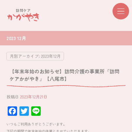
2023 12月
月別アーカイブ:
2023年12月
【年末年始のお知らせ】訪問介護の事業所「訪問
ケアかがやき」【八尾市】
投稿日
2023年12月21日
F
T
Li
ac
wi
ne
いつもご利用ありがとうございます。
e
tt
下記の期間で年末年始の休業とさせていただきます。