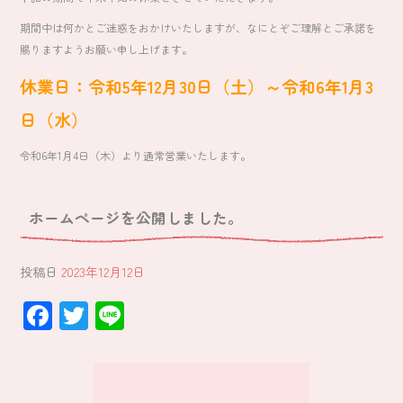
b
er
期間中は何かとご迷惑をおかけいたしますが、なにとぞご理解とご承諾を
o
賜りますようお願い申し上げます。
ok
休業日：令和5年12月30日（土）～令和6年1月3
日（水）
令和6年1月4日（木）より通常営業いたします。
ホームページを公開しました。
投稿日
2023年12月12日
F
T
Li
ac
wi
ne
e
tt
b
er